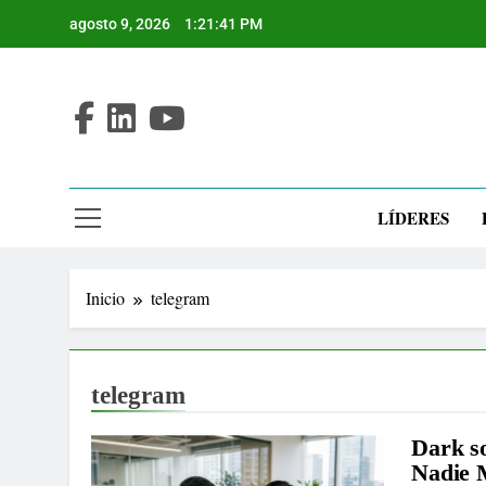
Saltar
agosto 9, 2026
1:21:41 PM
al
contenido
LÍDERES
Inicio
telegram
telegram
Dark s
Nadie 