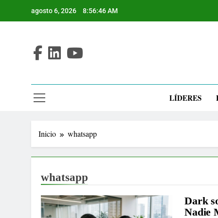
Saltar
agosto 6, 2026
8:56:47 AM
al
contenido
LÍDERES
Inicio
whatsapp
whatsapp
Dark s
Nadie 