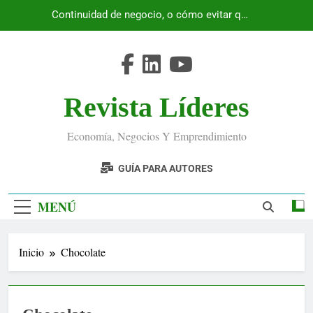
Saltar
Continuidad de negocio, o cómo evitar que
al
Ecuador se detenga
contenido
Revista Líderes
Economía, Negocios Y Emprendimiento
GUÍA PARA AUTORES
MENÚ
Inicio
Chocolate