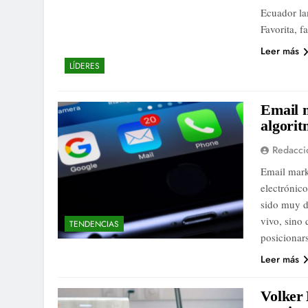
Ecuador la
Favorita, f
Leer más
LÍDERES
Email m
algorit
Redacci
Email mark
electrónico
sido muy d
vivo, sino
TENDENCIAS
posicionar
Leer más
Volker 