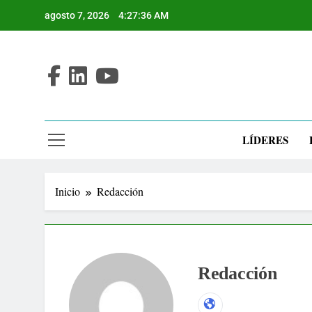
Saltar
agosto 7, 2026
4:27:37 AM
al
contenido
LÍDERES
Inicio
Redacción
Redacción