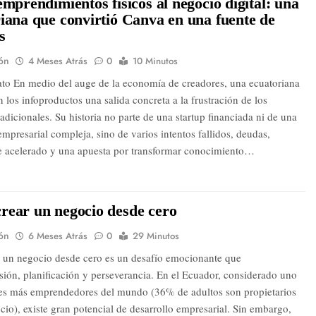
emprendimientos físicos al negocio digital: una
iana que convirtió Canva en una fuente de
s
ón
4 Meses Atrás
0
10 Minutos
to En medio del auge de la economía de creadores, una ecuatoriana
 los infoproductos una salida concreta a la frustración de los
adicionales. Su historia no parte de una startup financiada ni de una
empresarial compleja, sino de varios intentos fallidos, deudas,
e acelerado y una apuesta por transformar conocimiento…
rear un negocio desde cero
ón
6 Meses Atrás
0
29 Minutos
un negocio desde cero es un desafío emocionante que
isión, planificación y perseverancia. En el Ecuador, considerado uno
ses más emprendedores del mundo (36% de adultos son propietarios
cio), existe gran potencial de desarrollo empresarial. Sin embargo,