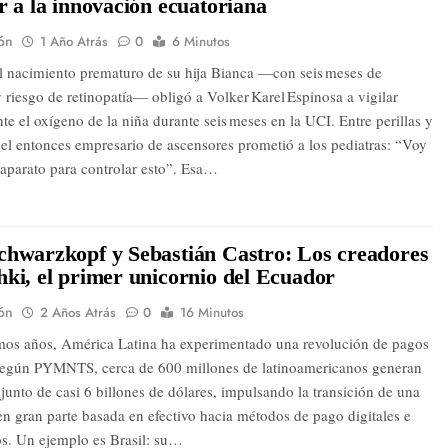
r a la innovación ecuatoriana
ón
1 Año Atrás
0
6 Minutos
l nacimiento prematuro de su hija Bianca —con seis meses de
 riesgo de retinopatía— obligó a Volker Karel Espinosa a vigilar
e el oxígeno de la niña durante seis meses en la UCI. Entre perillas y
 el entonces empresario de ascensores prometió a los pediatras: “Voy
 aparato para controlar esto”. Esa…
chwarzkopf y Sebastián Castro: Los creadores
ki, el primer unicornio del Ecuador
ón
2 Años Atrás
0
16 Minutos
imos años, América Latina ha experimentado una revolución de pagos
 Según PYMNTS, cerca de 600 millones de latinoamericanos generan
junto de casi 6 billones de dólares, impulsando la transición de una
n gran parte basada en efectivo hacia métodos de pago digitales e
os. Un ejemplo es Brasil: su…