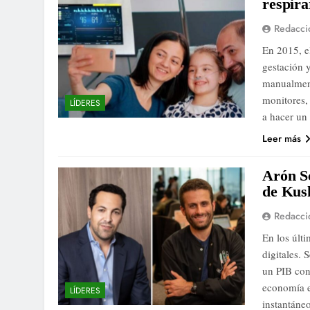
respira
Redacci
En 2015, e
gestación y
manualment
monitores,
LÍDERES
a hacer un
Leer más
Arón S
de Kush
Redacci
En los últ
digitales.
un PIB con
economía e
LÍDERES
instantáne