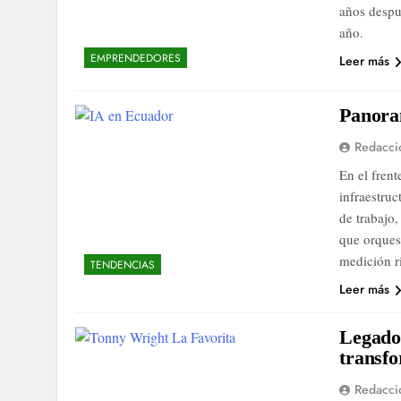
años despu
año.
EMPRENDEDORES
Leer más
Panora
Redacci
En el frent
infraestru
de trabajo
que orques
medición r
TENDENCIAS
Leer más
Legado
transf
Redacci