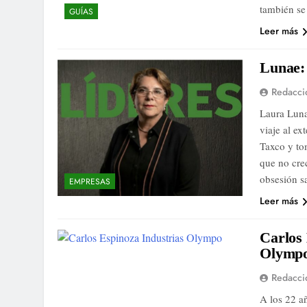
también se
GUÍAS
Leer más
Lunae: 
Redacci
Laura Luna
viaje al ex
Taxco y to
que no cre
obsesión s
EMPRESAS
Leer más
Carlos 
Olympo 
Redacci
A los 22 añ