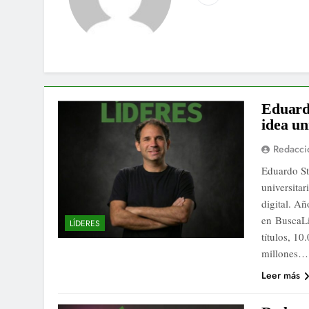
Web
Eduardo
idea un
Redacci
Eduardo St
universitar
digital. Añ
en BuscaLi
LÍDERES
títulos, 1
millones…
Leer más