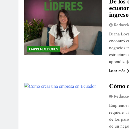
De los 
ecuator
ingreso
Redacci
Diana Lova
encontró en
negocios tr
EMPRENDEDORES
estructura 
aprendizaj
Leer más
Cómo c
Redacci
Emprender 
requiere v
de los paí
de un nego