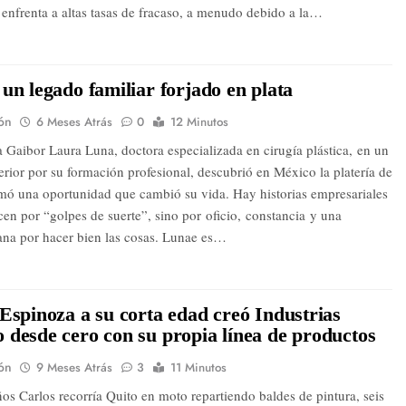
 enfrenta a altas tasas de fracaso, a menudo debido a la…
un legado familiar forjado en plata
ón
6 Meses Atrás
0
12 Minutos
 Gaibor Laura Luna, doctora especializada en cirugía plástica, en un
terior por su formación profesional, descubrió en México la platería de
mó una oportunidad que cambió su vida. Hay historias empresariales
cen por “golpes de suerte”, sino por oficio, constancia y una
ana por hacer bien las cosas. Lunae es…
Espinoza a su corta edad creó Industrias
desde cero con su propia línea de productos
ón
9 Meses Atrás
3
11 Minutos
os Carlos recorría Quito en moto repartiendo baldes de pintura, seis