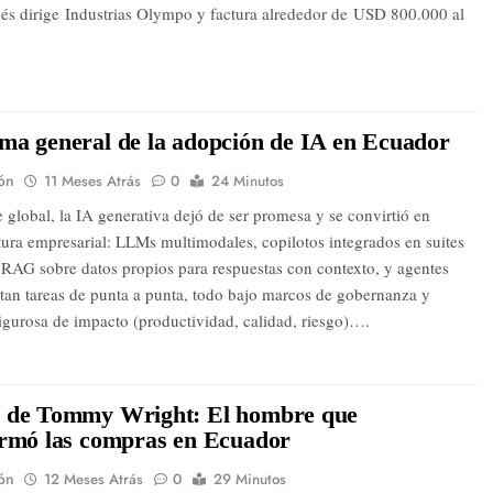
és dirige Industrias Olympo y factura alrededor de USD 800.000 al
ma general de la adopción de IA en Ecuador
ón
11 Meses Atrás
0
24 Minutos
e global, la IA generativa dejó de ser promesa y se convirtió en
ctura empresarial: LLMs multimodales, copilotos integrados en suites
, RAG sobre datos propios para respuestas con contexto, y agentes
tan tareas de punta a punta, todo bajo marcos de gobernanza y
igurosa de impacto (productividad, calidad, riesgo)….
 de Tommy Wright: El hombre que
ormó las compras en Ecuador
ón
12 Meses Atrás
0
29 Minutos