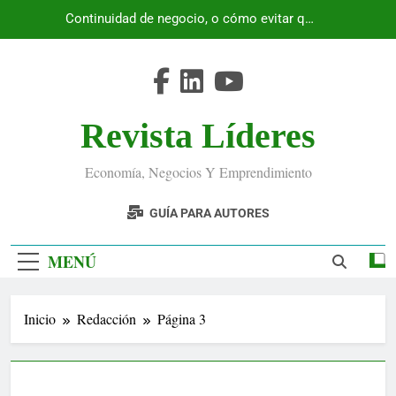
Saltar
Continuidad de negocio, o cómo evitar que
al
Ecuador se detenga
contenido
Revista Líderes
Economía, Negocios Y Emprendimiento
GUÍA PARA AUTORES
MENÚ
Inicio
Redacción
Página 3