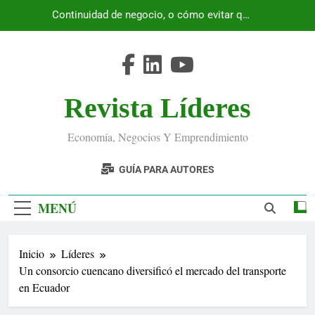
Saltar
Continuidad de negocio, o cómo evitar que
al
Ecuador se detenga
contenido
Revista Líderes
Economía, Negocios Y Emprendimiento
GUÍA PARA AUTORES
MENÚ
Inicio
Líderes
Un consorcio cuencano diversificó el mercado del transporte
en Ecuador