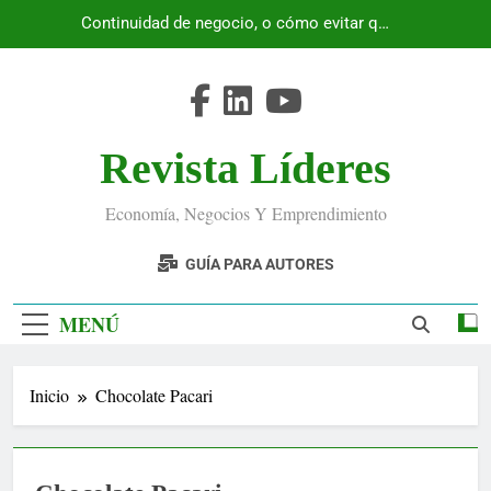
Saltar
Continuidad de negocio, o cómo evitar que
al
Ecuador se detenga
contenido
Revista Líderes
Economía, Negocios Y Emprendimiento
GUÍA PARA AUTORES
MENÚ
Inicio
Chocolate Pacari