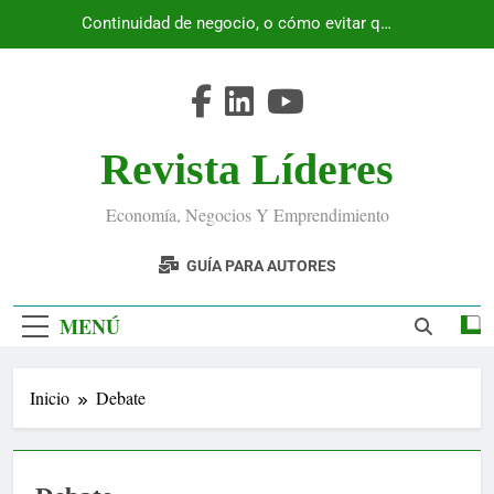
Saltar
Continuidad de negocio, o cómo evitar que
al
Ecuador se detenga
contenido
Revista Líderes
Economía, Negocios Y Emprendimiento
GUÍA PARA AUTORES
MENÚ
Inicio
Debate