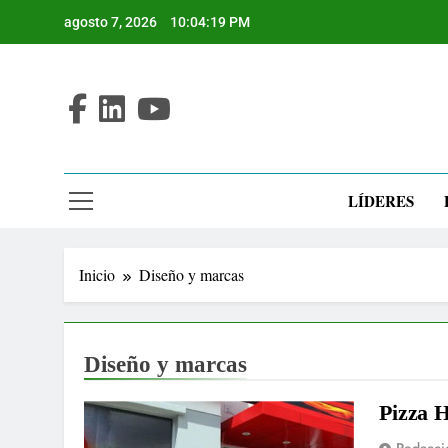
Saltar
agosto 7, 2026
10:04:19 PM
al
contenido
LÍDERES
Inicio
Diseño y marcas
Diseño y marcas
Pizza H