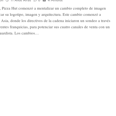
ón
11 Años Atrás
0
4 Minutos
, Pizza Hut comenzó a mentalizar un cambio completo de imagen
scar su logotipo, imagen y arquitectura. Este cambio comenzó a
 Asia, donde los directivos de la cadena iniciaron un sondeo a través
rentes franquicias, para potenciar sus cuatro canales de venta con un
guardista. Los cambios…