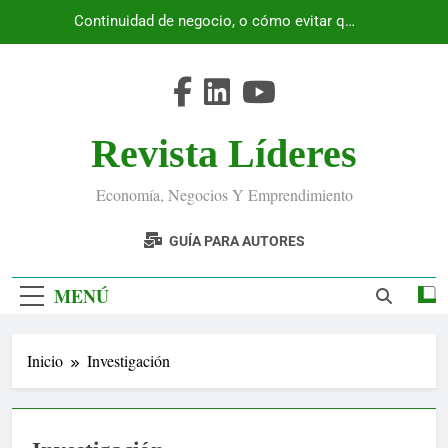
Saltar
Continuidad de negocio, o cómo evitar que
al
Ecuador se detenga
contenido
Revista Líderes
Economía, Negocios Y Emprendimiento
GUÍA PARA AUTORES
MENÚ
Inicio
Investigación