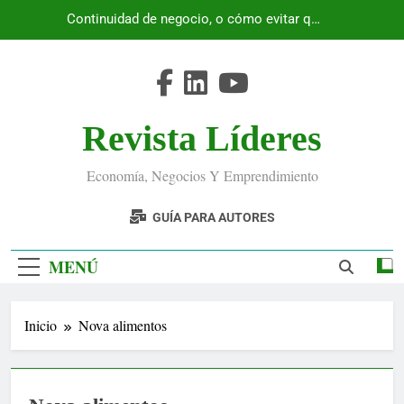
Saltar
Continuidad de negocio, o cómo evitar que
al
Ecuador se detenga
contenido
Revista Líderes
Economía, Negocios Y Emprendimiento
GUÍA PARA AUTORES
MENÚ
Inicio
Nova alimentos