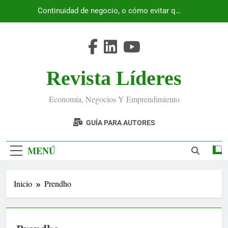
Saltar
Continuidad de negocio, o cómo evitar que
al
Ecuador se detenga
contenido
Revista Líderes
Economía, Negocios Y Emprendimiento
GUÍA PARA AUTORES
MENÚ
Inicio
Prendho