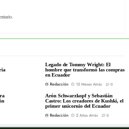
ntario.
Legado de Tommy Wright: El
ria
hombre que transformó las compras
en Ecuador
Redacción
12 Meses Atrás
0
era
Arón Schwarzkopf y Sebastián
ón
Castro: Los creadores de Kushki, el
primer unicornio del Ecuador
Redacción
2 Años Atrás
0