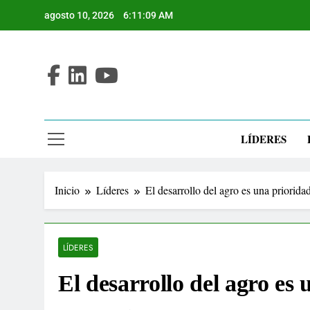
Saltar
agosto 10, 2026
6:11:10 AM
al
contenido
LÍDERES
Inicio
Líderes
El desarrollo del agro es una priorida
LÍDERES
El desarrollo del agro es