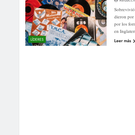
Redacci
Sobrevivió
dieron por
por los for
en Inglate
LÍDERES
Leer más