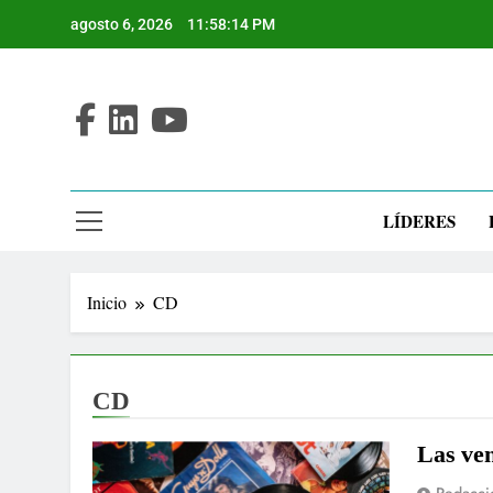
Saltar
agosto 6, 2026
11:58:14 PM
al
contenido
LÍDERES
Inicio
CD
CD
Las ven