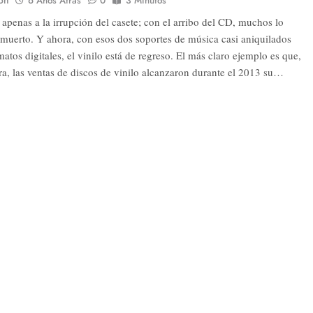
ón
6 Años Atrás
0
3 Minutos
 apenas a la irrupción del casete; con el arribo del CD, muchos lo
 muerto. Y ahora, con esos dos soportes de música casi aniquilados
matos digitales, el vinilo está de regreso. El más claro ejemplo es que,
rra, las ventas de discos de vinilo alcanzaron durante el 2013 su…