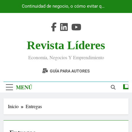
Saltar
Continuidad de negocio, o cómo evitar que
al
Ecuador se detenga
contenido
Revista Líderes
Economía, Negocios Y Emprendimiento
GUÍA PARA AUTORES
MENÚ
Inicio
Entregas