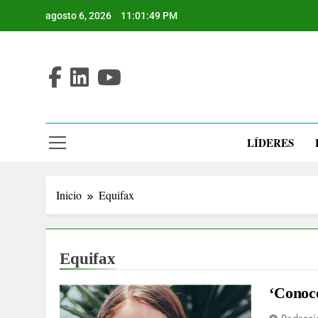
Saltar
agosto 6, 2026
11:01:49 PM
al
contenido
LÍDERES
Inicio
Equifax
Equifax
‘Conoce