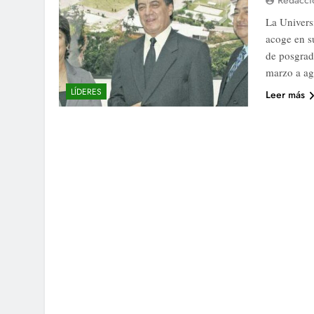
Redacci
La Univers
acoge en su
de posgrad
marzo a ag
LÍDERES
Leer más