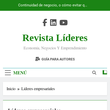
Saltar
Continuidad de negocio, o cómo evitar que
al
Ecuador se detenga
contenido
Revista Líderes
Economía, Negocios Y Emprendimiento
GUÍA PARA AUTORES
MENÚ
Inicio
Líderes empresariales