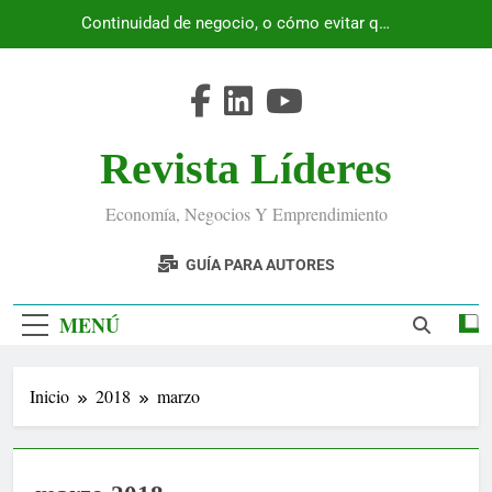
Saltar
Continuidad de negocio, o cómo evitar que
al
Ecuador se detenga
contenido
Revista Líderes
Economía, Negocios Y Emprendimiento
GUÍA PARA AUTORES
MENÚ
Inicio
2018
marzo