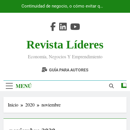
Saltar
Continuidad de negocio, o cómo evitar que
al
Ecuador se detenga
contenido
Revista Líderes
Economía, Negocios Y Emprendimiento
GUÍA PARA AUTORES
MENÚ
Inicio
2020
noviembre