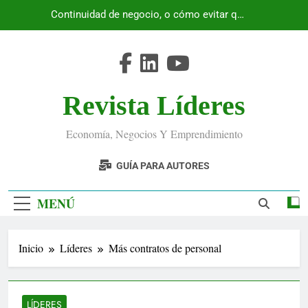
Saltar
Continuidad de negocio, o cómo evitar que
al
Ecuador se detenga
contenido
Revista Líderes
Economía, Negocios Y Emprendimiento
GUÍA PARA AUTORES
MENÚ
Inicio
Líderes
Más contratos de personal
LÍDERES