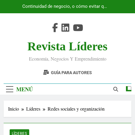
Saltar
Continuidad de negocio, o cómo evitar que
al
Ecuador se detenga
contenido
Revista Líderes
Economía, Negocios Y Emprendimiento
GUÍA PARA AUTORES
MENÚ
Inicio
Líderes
Redes sociales y organización
LÍDERES