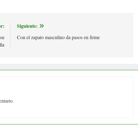
r:
Siguiente:
 su
Con el zapato masculino da pasos en firme
lla
ntario.