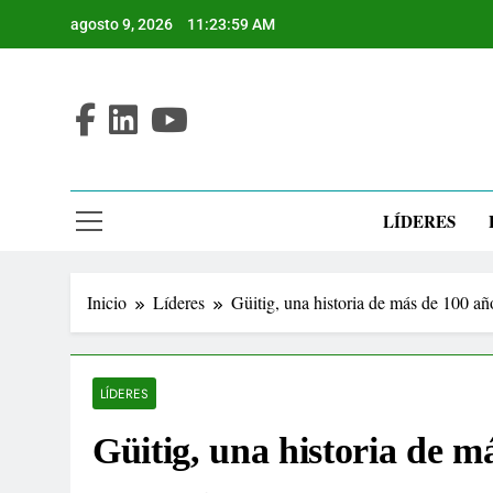
Saltar
agosto 9, 2026
11:24:00 AM
al
contenido
LÍDERES
Inicio
Líderes
Güitig, una historia de más de 100 añ
LÍDERES
Güitig, una historia de m