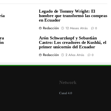
Legado de Tommy Wright: El
ria
hombre que transformó las compras
en Ecuador
Redacción
12 Meses Atrás
0
era
Arón Schwarzkopf y Sebastián
ón
Castro: Los creadores de Kushki, el
primer unicornio del Ecuador
Redacción
2 Años Atrás
0
Network
Canal 4.0