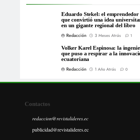
Eduardo Stekel: el emprendedor
que convirtió una idea universita
en un gigante regional del libro
Redacción
3 Meses Atrás
1
Volker Karel Espinosa: la ingeni
que puso a respirar a la innovaci
ecuatoriana
Redacción
1 Año Atrás
0
Contactos
redaccion@revistalideres.ec
publicidad@revistalideres.ec