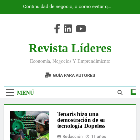
Saltar
Continuidad de negocio, o cómo evitar que
al
Ecuador se detenga
contenido
Revista Líderes
Economía, Negocios Y Emprendimiento
GUÍA PARA AUTORES
MENÚ
Tenaris hizo una
demostración de su
tecnología Dopeless
Redacción
11 años