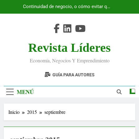
Saltar
Continuidad de negocio, o cómo evitar que
al
Ecuador se detenga
contenido
Revista Líderes
Economía, Negocios Y Emprendimiento
GUÍA PARA AUTORES
MENÚ
Inicio
2015
septiembre