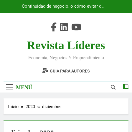
Saltar
Continuidad de negocio, o cómo evitar que
al
Ecuador se detenga
contenido
Revista Líderes
Economía, Negocios Y Emprendimiento
GUÍA PARA AUTORES
MENÚ
Inicio
2020
diciembre