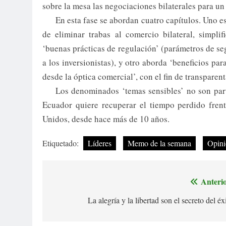
sobre la mesa las negociaciones bilaterales para u
En esta fase se abordan cuatro capítulos. Uno es
de eliminar trabas al comercio bilateral, simpli
‘buenas prácticas de regulación’ (parámetros de seg
a los inversionistas), y otro aborda ‘beneficios par
desde la óptica comercial’, con el fin de transparen
Los denominados ‘temas sensibles’ no son parte
Ecuador quiere recuperar el tiempo perdido fren
Unidos, desde hace más de 10 años.
Etiquetado:
Líderes
Memo de la semana
Opin
Anterio
Navegación
La alegría y la libertad son el secreto del éx
de
entradas