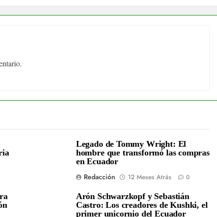
ntario.
Legado de Tommy Wright: El
ria
hombre que transformó las compras
en Ecuador
Redacción
12 Meses Atrás
0
era
Arón Schwarzkopf y Sebastián
ón
Castro: Los creadores de Kushki, el
primer unicornio del Ecuador