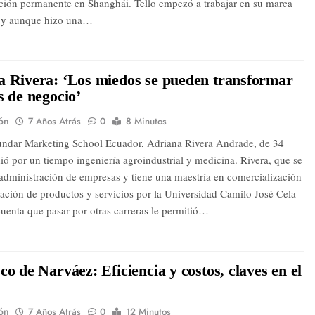
ción permanente en Shanghái. Tello empezó a trabajar en su marca
3 y aunque hizo una…
a Rivera: ‘Los miedos se pueden transformar
s de negocio’
ón
7 Años Atrás
0
8 Minutos
undar Marketing School Ecuador, Adriana Rivera Andrade, de 34
ió por un tiempo ingeniería agroindustrial y medicina. Rivera, que se
administración de empresas y tiene una maestría en comercialización
ización de productos y servicios por la Universidad Camilo José Cela
cuenta que pasar por otras carreras le permitió…
co de Narváez: Eficiencia y costos, claves en el
ón
7 Años Atrás
0
12 Minutos