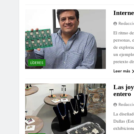
Interne
Redacci
El ritmo d
personas, 
de explora
un ejemplo
pretexto d
LÍDERES
Leer más
Las joy
entero
Redacci
La diseñad
Dallas (Es
exhibicion