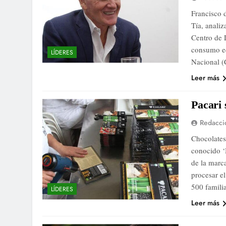
Francisco 
Tía, analiz
Centro de D
consumo ec
LÍDERES
Nacional (
Leer más
Pacari 
Redacci
Chocolates
conocido ‘
de la marca
procesar el
500 famil
LÍDERES
Leer más