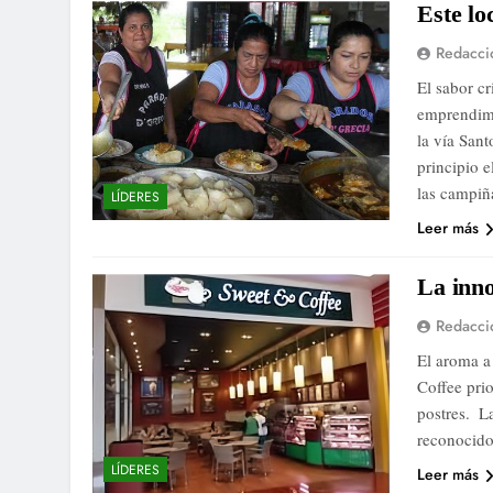
Este loc
Redacci
El sabor cr
emprendimi
la vía San
principio e
las campi
LÍDERES
Leer más
La inno
Redacci
El aroma a
Coffee prio
postres. ​ 
reconocido 
LÍDERES
Leer más