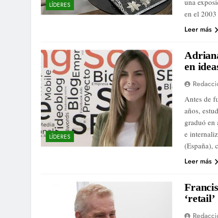
una exposi
LÍDERES
en el 200
Leer más
Adrian
en idea
Redacci
Antes de f
años, estud
graduó en 
e internal
LÍDERES
(España), 
Leer más
Francis
‘retail’
Redacci