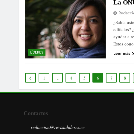
La ONU
Redacci
¿Sabía uste
edificios?
ayudar a re
Estos cono
LÍDERES
Leer más
1
…
4
5
6
7
8
Contactos
redaccion@revistalideres.ec