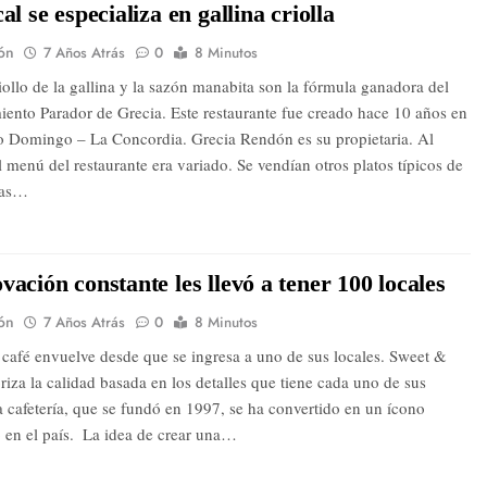
al se especializa en gallina criolla
ón
7 Años Atrás
0
8 Minutos
iollo de la gallina y la sazón manabita son la fórmula ganadora del
ento Parador de Grecia. Este restaurante fue creado hace 10 años en
to Domingo – La Concordia. Grecia Rendón es su propietaria. Al
l menú del restaurante era variado. Se vendían otros platos típicos de
ñas…
vación constante les llevó a tener 100 locales
ón
7 Años Atrás
0
8 Minutos
 café envuelve desde que se ingresa a uno de sus locales. Sweet &
riza la calidad basada en los detalles que tiene cada uno de sus
La cafetería, que se fundó en 1997, se ha convertido en un ícono
en el país. ​ La idea de crear una…