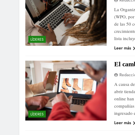
Redacci
La Organiz
(WPO, por 
de las 50 
crecimient
lista incl
LÍDERES
Leer más
El camb
Redacci
A causa de
abrir tiend
online han
compañías 
ingresado 
LÍDERES
Leer más