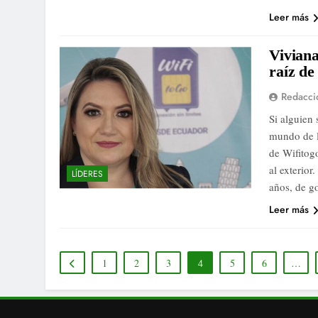
Leer más
Viviana
raíz de
Redacci
Si alguien 
mundo de l
de Wifitog
al exterio
LÍDERES
años, de g
Leer más
1
2
3
4
5
6
…