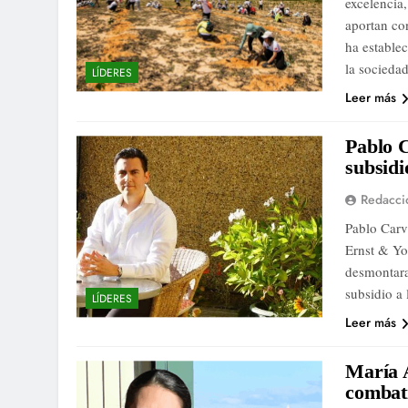
excelencia
aportan co
ha establec
la socieda
LÍDERES
Leer más
Pablo C
subsidi
Redacci
Pablo Carv
Ernst & Yo
desmontara
subsidio a
LÍDERES
Leer más
María A
combati