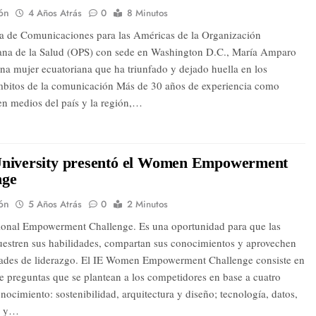
ón
4 Años Atrás
0
8 Minutos
ra de Comunicaciones para las Américas de la Organización
na de la Salud (OPS) con sede en Washington D.C., María Amparo
una mujer ecuatoriana que ha triunfado y dejado huella en los
mbitos de la comunicación Más de 30 años de experiencia como
 en medios del país y la región,…
University presentó el Women Empowerment
nge
ón
5 Años Atrás
0
2 Minutos
tional Empowerment Challenge. Es una oportunidad para que las
estren sus habilidades, compartan sus conocimientos y aprovechen
dades de liderazgo. El IE Women Empowerment Challenge consiste en
de preguntas que se plantean a los competidores en base a cuatro
nocimiento: sostenibilidad, arquitectura y diseño; tecnología, datos,
n y…