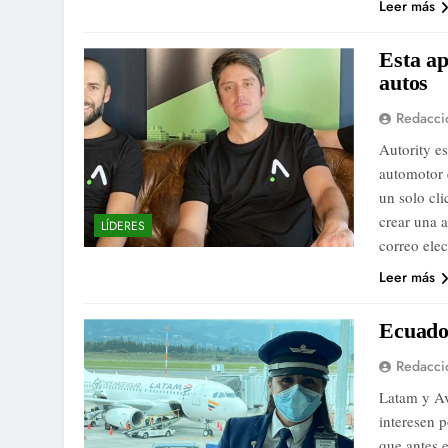
Leer más
Esta ap
autos
Redacci
Autority e
automotor e
un solo cl
crear una 
LÍDERES
correo ele
Leer más
Ecuador
Redacci
Latam y Av
interesen p
que antes 