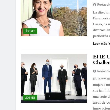
Redacci
La directo
Panamerica
Lasso, es 
diversos á
LÍDERES
periodista
Leer más
El IE 
Challe
Redacci
IE Interna
mujeres mu
sus habili
una serie 
LÍDERES
áreas de co
innovació