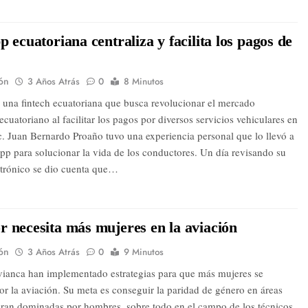
p ecuatoriana centraliza y facilita los pagos de
ón
3 Años Atrás
0
8 Minutos
s una fintech ecuatoriana que busca revolucionar el mercado
cuatoriano al facilitar los pagos por diversos servicios vehiculares en
ic. Juan Bernardo Proaño tuvo una experiencia personal que lo llevó a
app para solucionar la vida de los conductores. Un día revisando su
ctrónico se dio cuenta que…
 necesita más mujeres en la aviación
ón
3 Años Atrás
0
9 Minutos
ianca han implementado estrategias para que más mujeres se
or la aviación. Su meta es conseguir la paridad de género en áreas
eran dominadas por hombres, sobre todo en el campo de los técnicos