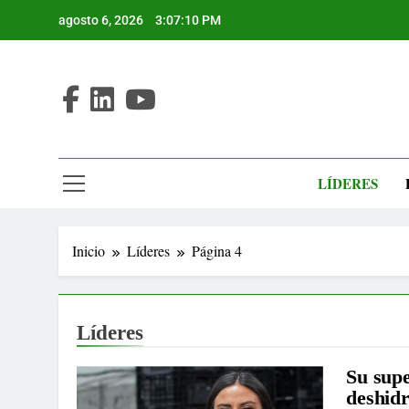
Saltar
agosto 6, 2026
3:07:11 PM
al
contenido
LÍDERES
Inicio
Líderes
Página 4
Líderes
Su supe
deshid