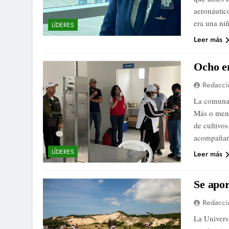
aeronáutic
era una ni
LÍDERES
Leer más
Ocho e
Redacci
La comuna 
Más o meno
de cultivos
acompañar 
LÍDERES
Leer más
Se apor
Redacci
La Univers