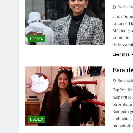
Redacci
Crïck Supe
sabores. Ha
México y s
sal marina
LÍDERES
de lo com
Leer más
Esta ti
Redacci
Espíritu li
menstruació
otros ítem
Sempértegu
ambiental.
LÍDERES
reducir e