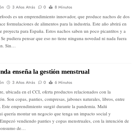
ón
3 Años Atrás
0
8 Minutos
rfoods es un emprendimiento innovador, que produce nachos de dos
ce formulaciones de alimentos para la industria. Este año abrirá en
e proyecta para España. Estos nachos saben un poco picantitos y a
. Se pudiera pensar que eso no tiene ninguna novedad ni nada fuera
ún. Sin…
enda enseña la gestión menstrual
ón
3 Años Atrás
0
6 Minutos
bre, ubicada en el CCI, oferta productos relacionados con la
n. Son copas, panties, compresas, jabones naturales, libros, entre
s. Este emprendimiento surgió durante la pandemia. Malú
i quería montar un negocio que tenga un impacto social y
 Empezó vendiendo panties y copas menstruales, con la intención de
l consumo de…