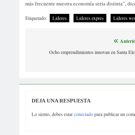
más frecuente nuestra economía sería distinta”, dic
Etiquetado:
Líderes
Líderes expres
Líderes w
Anterio
Navegación
Ocho emprendimientos innovan en Santa Ele
de
entradas
DEJA UNA RESPUESTA
Lo siento, debes estar
conectado
para publicar un come