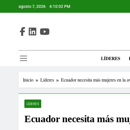
Saltar
agosto 7, 2026
4:10:03 PM
al
contenido
LÍDERES
Inicio
Líderes
Ecuador necesita más mujeres en la a
LÍDERES
Ecuador necesita más muj