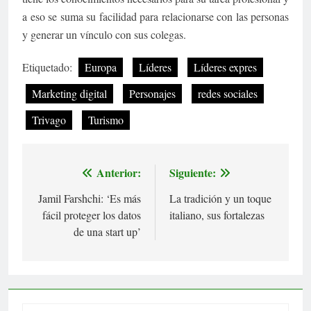
a eso se suma su facilidad para relacionarse con las personas
y generar un vínculo con sus colegas.
Etiquetado:
Europa
Líderes
Líderes expres
Marketing digital
Personajes
redes sociales
Trivago
Turismo
Anterior:
Siguiente:
Navegación
Jamil Farshchi: ‘Es más
La tradición y un toque
de
fácil proteger los datos
italiano, sus fortalezas
entradas
de una start up’