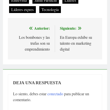
Entrevista
Jamil Farshchi
Líderes
Líderes expres
Tecnología
Anterior:
Siguiente:
Navegación
Los bombones y las
En Europa exhibe su
de
trufas son su
talento en marketing
entradas
emprendimiento
digital
DEJA UNA RESPUESTA
Lo siento, debes estar
conectado
para publicar un
comentario.