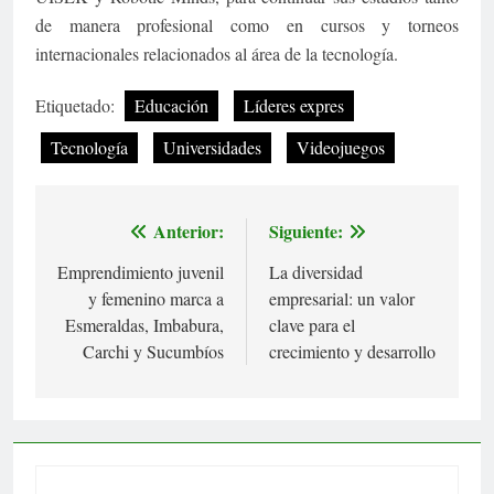
de manera profesional como en cursos y torneos
internacionales relacionados al área de la tecnología.
Etiquetado:
Educación
Líderes expres
Tecnología
Universidades
Videojuegos
Anterior:
Siguiente:
Navegación
Emprendimiento juvenil
La diversidad
de
y femenino marca a
empresarial: un valor
entradas
Esmeraldas, Imbabura,
clave para el
Carchi y Sucumbíos
crecimiento y desarrollo