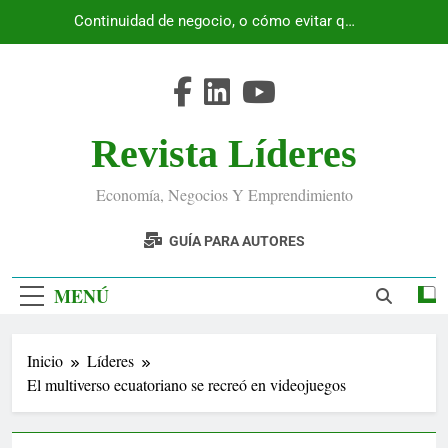
Saltar
Continuidad de negocio, o cómo evitar que
al
Ecuador se detenga
contenido
Revista Líderes
Economía, Negocios Y Emprendimiento
GUÍA PARA AUTORES
MENÚ
Inicio
Líderes
El multiverso ecuatoriano se recreó en videojuegos