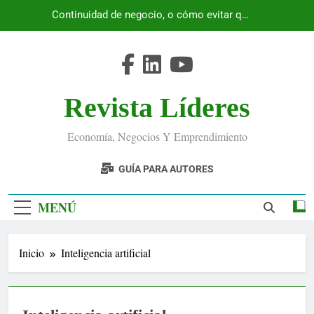
Saltar
Continuidad de negocio, o cómo evitar que
al
Ecuador se detenga
contenido
Revista Líderes
Economía, Negocios Y Emprendimiento
GUÍA PARA AUTORES
MENÚ
Inicio
Inteligencia artificial