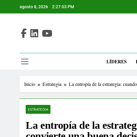
Saltar
agosto 8, 2026
2:27:03 PM
al
contenido
LÍDERES
Inicio
Estrategia
La entropía de la estrategia: cuand
ESTRATEGIA
La entropía de la estrate
convierte una buena decis