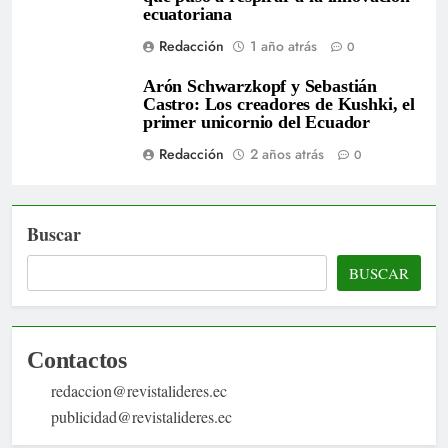
ecuatoriana
Redacción
1 año atrás
0
Arón Schwarzkopf y Sebastián
Castro: Los creadores de Kushki, el
primer unicornio del Ecuador
Redacción
2 años atrás
0
Buscar
BUSCAR
Contactos
redaccion@revistalideres.ec
publicidad@revistalideres.ec