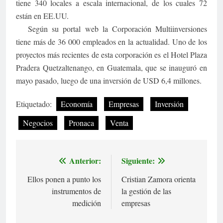
tiene 340 locales a escala internacional, de los cuales 72
están en EE.UU.
Según su portal web la Corporación Multiinversiones
tiene más de 36 000 empleados en la actualidad. Uno de los
proyectos más recientes de esta corporación es el Hotel Plaza
Pradera Quetzaltenango, en Guatemala, que se inauguró en
mayo pasado, luego de una inversión de USD 6,4 millones.
Etiquetado:
Economía
Empresas
Inversión
Negocios
Pronaca
Venta
Anterior:
Siguiente:
Navegación
Ellos ponen a punto los
Cristian Zamora orienta
de
instrumentos de
la gestión de las
entradas
medición
empresas