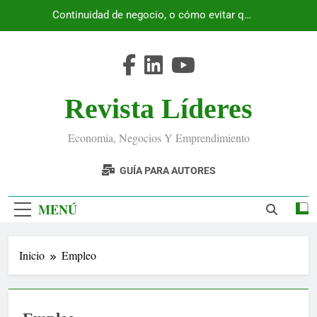
Saltar
Continuidad de negocio, o cómo evitar que
al
Ecuador se detenga
contenido
Revista Líderes
Economía, Negocios Y Emprendimiento
GUÍA PARA AUTORES
MENÚ
Inicio
Empleo